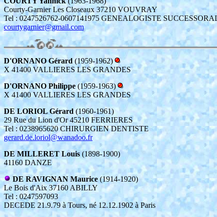
COURTY Yannick
(1963-1968)
Courty-Garnier Les Closeaux 37210 VOUVRAY
Tel : 0247526762-0607141975 GENEALOGISTE SUCCESSOR
courtygarnier@gmail.com
D'ORNANO Gérard
(1959-1962)
X 41400 VALLIERES LES GRANDES
D'ORNANO Philippe
(1959-1963)
X 41400 VALLIERES LES GRANDES
DE LORIOL Gérard
(1960-1961)
29 Rue du Lion d'Or 45210 FERRIERES
Tel : 0238965620 CHIRURGIEN DENTISTE
gerard.de.loriol@wanadoo.fr
DE MILLERET Louis
(1898-1900)
41160 DANZE
DE RAVIGNAN Maurice
(1914-1920)
Le Bois d'Aix 37160 ABILLY
Tel : 0247597093
DECEDE 21.9.79 à Tours, né 12.12.1902 à Paris