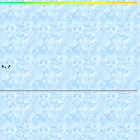
-
Y
-
Z