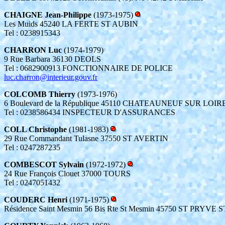
CHAIGNE Jean-Philippe
(1973-1975)
Les Muids 45240 LA FERTE ST AUBIN
Tel : 0238915343
CHARRON Luc
(1974-1979)
9 Rue Barbara 36130 DEOLS
Tel : 0682900913 FONCTIONNAIRE DE POLICE
luc.charron@interieur.gouv.fr
COLCOMB Thierry
(1973-1976)
6 Boulevard de la République 45110 CHATEAUNEUF SUR LOIR
Tel : 0238586434 INSPECTEUR D'ASSURANCES
COLL Christophe
(1981-1983)
29 Rue Commandant Tulasne 37550 ST AVERTIN
Tel : 0247287235
COMBESCOT Sylvain
(1972-1972)
24 Rue François Clouet 37000 TOURS
Tel : 0247051432
COUDERC Henri
(1971-1975)
Résidence Saint Mesmin 56 Bis Rte St Mesmin 45750 ST PRYVE