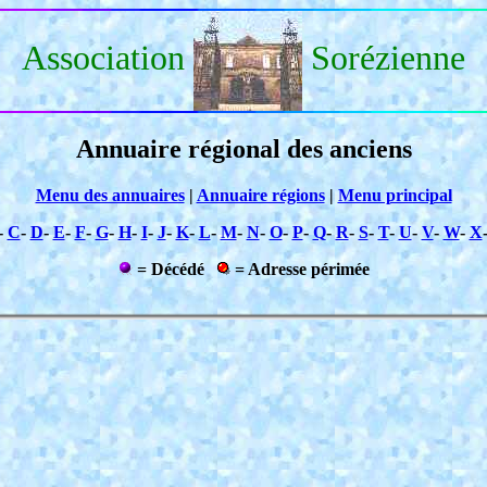
Association
Sorézienne
Annuaire régional des anciens
Menu des annuaires
|
Annuaire régions
|
Menu principal
-
C
-
D
-
E
-
F
-
G
-
H
-
I
-
J
-
K
-
L
-
M
-
N
-
O
-
P
-
Q
-
R
-
S
-
T
-
U
-
V
-
W
-
X
= Décédé
= Adresse périmée