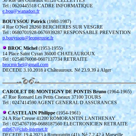
50 Rue des Ormeaux 41120 CELLETTES
Tel : 0620445518 CADRE INFORMATIQUE
e.bou@wanadoo.fr
BOUYSSOU Patrick
(1980-1987)
4 Rue O'Neil 28260 BERCHERES SUR VESGRE
Tel : 0680701928-0676939287 RESPONSABLE PREVENTION
p.bouyssou@leongrosse.fr
BROC Michel
(1953-1955)
14 Place Saint Cyran 36000 CHATEAUROUX
Tel : 0254076008-0607137734 RETRAITE
brocmichel@gmail.com
DECEDE 3.10.2018 à Châteauroux. Né 23.9.39 à Alger
CAROLET DE MONTIGNY DE PONTIS Bruno
(1964-1965)
47 Rue Ronsard Les Petits Ciseaux 37100 TOURS
Tel : 0247414590 AGENT GENERAL D ASSURANCES
CASTELAIN Philippe
(1954-1961)
24 A Rue Creuse 41200 ROMORANTIN LANTHENAY
Tel : 0254767109-0688187560 ELECTRONICIEN RETRAITE
mfp67@club-internet.fr
DECEDE 19.4.2023 à Romorantin (41). Né 7.2.42 à Marseille