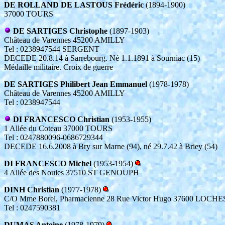
DE ROLLAND DE LASTOUS Frédéric
(1894-1900)
37000 TOURS
DE SARTIGES Christophe
(1897-1903)
Château de Varennes 45200 AMILLY
Tel : 0238947544 SERGENT
DECEDE 20.8.14 à Sarrebourg. Né 1.1.1891 à Sourniac (15)
Médaille militaire. Croix de guerre
DE SARTIGES Philibert Jean Emmanuel
(1978-1978)
Château de Varennes 45200 AMILLY
Tel : 0238947544
DI FRANCESCO Christian
(1953-1955)
1 Allée du Coteau 37000 TOURS
Tel : 0247880096-0686729344
DECEDE 16.6.2008 à Bry sur Marne (94), né 29.7.42 à Briey (54)
DI FRANCESCO Michel
(1953-1954)
4 Allée des Nouies 37510 ST GENOUPH
DINH Christian
(1977-1978)
C/O Mme Borel, Pharmacienne 28 Rue Victor Hugo 37600 LOCHE
Tel : 0247590381
DUMAS Antoine
(1978-1979)