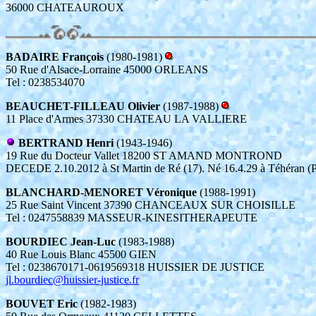
36000 CHATEAUROUX
BADAIRE François
(1980-1981)
50 Rue d'Alsace-Lorraine 45000 ORLEANS
Tel : 0238534070
BEAUCHET-FILLEAU Olivier
(1987-1988)
11 Place d'Armes 37330 CHATEAU LA VALLIERE
BERTRAND Henri
(1943-1946)
19 Rue du Docteur Vallet 18200 ST AMAND MONTROND
DECEDE 2.10.2012 à St Martin de Ré (17). Né 16.4.29 à Téhéran (P
BLANCHARD-MENORET Véronique
(1988-1991)
25 Rue Saint Vincent 37390 CHANCEAUX SUR CHOISILLE
Tel : 0247558839 MASSEUR-KINESITHERAPEUTE
BOURDIEC Jean-Luc
(1983-1988)
40 Rue Louis Blanc 45500 GIEN
Tel : 0238670171-0619569318 HUISSIER DE JUSTICE
jl.bourdiec@huissier-justice.fr
BOUVET Eric
(1982-1983)