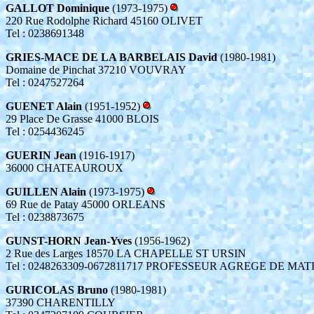
GALLOT Dominique
(1973-1975)
220 Rue Rodolphe Richard 45160 OLIVET
Tel : 0238691348
GRIES-MACE DE LA BARBELAIS David
(1980-1981)
Domaine de Pinchat 37210 VOUVRAY
Tel : 0247527264
GUENET Alain
(1951-1952)
29 Place De Grasse 41000 BLOIS
Tel : 0254436245
GUERIN Jean
(1916-1917)
36000 CHATEAUROUX
GUILLEN Alain
(1973-1975)
69 Rue de Patay 45000 ORLEANS
Tel : 0238873675
GUNST-HORN Jean-Yves
(1956-1962)
2 Rue des Larges 18570 LA CHAPELLE ST URSIN
Tel : 0248263309-0672811717 PROFESSEUR AGREGE DE MA
GURICOLAS Bruno
(1980-1981)
37390 CHARENTILLY