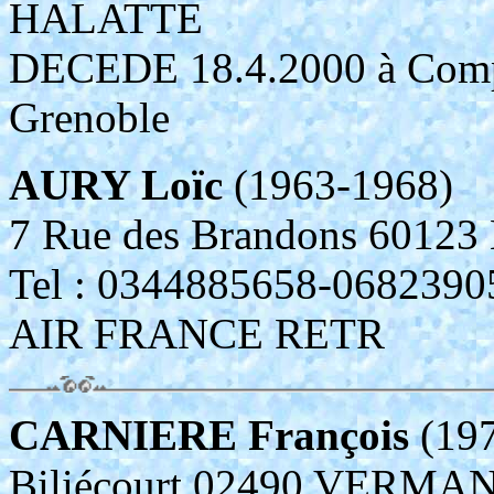
HALATTE
DECEDE 18.4.2000 à Compi
Grenoble
AURY Loïc
(1963-1968)
7 Rue des Brandons 601
Tel : 0344885658-0682
AIR FRANCE RETR
CARNIERE François
(19
Biliécourt 02490 VERMA