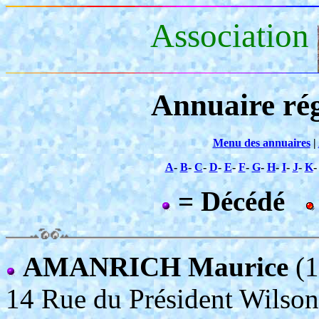
Association
Annuaire rég
Menu des annuaires
|
A
-
B
-
C
-
D
-
E
-
F
-
G
-
H
-
I
-
J
-
K
= Décédé
AMANRICH Maurice
(1
14 Rue du Président Wil