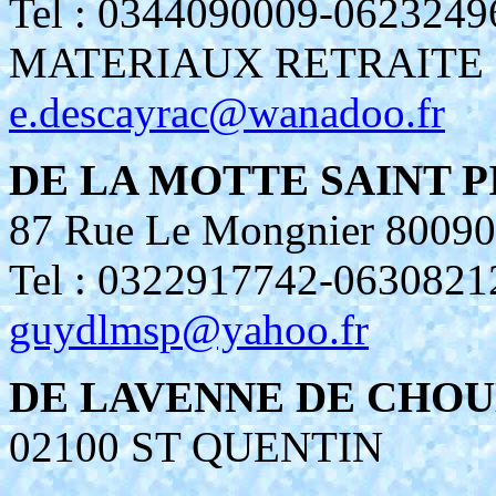
Tel : 0344090009-0623
MATERIAUX RETRAITE
e.descayrac@wanadoo.fr
DE LA MOTTE SAINT P
87 Rue Le Mongnier 800
Tel : 0322917742-06308
guydlmsp@yahoo.fr
DE LAVENNE DE CHO
02100 ST QUENTIN