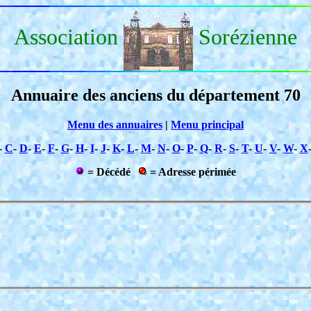
Association
Sorézienne
Annuaire des anciens du département 70
Menu des annuaires
|
Menu principal
-
C
-
D
-
E
-
F
-
G
-
H
-
I
-
J
-
K
-
L
-
M
-
N
-
O
-
P
-
Q
-
R
-
S
-
T
-
U
-
V
-
W
-
X
= Décédé
= Adresse périmée