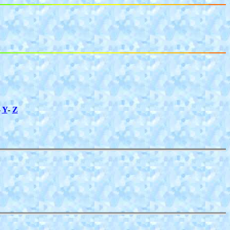
-
Y
-
Z