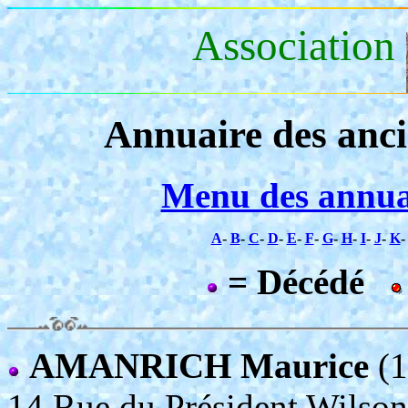
Association
Annuaire des anc
Menu des annua
A
-
B
-
C
-
D
-
E
-
F
-
G
-
H
-
I
-
J
-
K
= Décédé
AMANRICH Maurice
(1
14 Rue du Président Wil