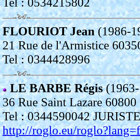
Tel : 0534215802
FLOURIOT Jean
(1986-1
21 Rue de l'Armistice 6
Tel : 0344428996
LE BARBE Régis
(1963-
36 Rue Saint Lazare 608
Tel : 0344590042 JURIS
http://roglo.eu/roglo?lang=