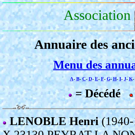
Association
Annuaire des anc
Menu des annua
A
-
B
-
C
-
D
-
E
-
F
-
G
-
H
-
I
-
J
-
K
= Décédé
LENOBLE Henri
(1940-
X 23130 PEYRAT LA NO