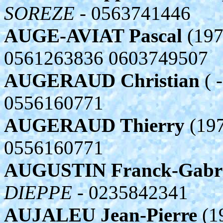
SOREZE
- 0563741446
AUGE-AVIAT Pascal
(197
0561263836 0603749507
AUGERAUD Christian
( -
0556160771
AUGERAUD Thierry
(197
0556160771
AUGUSTIN Franck-Gabri
DIEPPE
- 0235842341
AUJALEU Jean-Pierre
(1