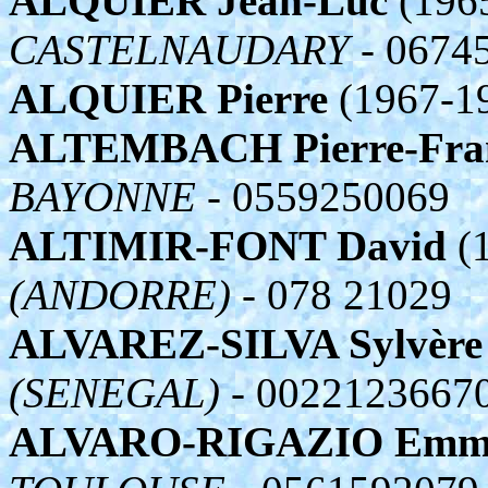
ALQUIER Jean-Luc
(196
CASTELNAUDARY
- 0674
ALQUIER Pierre
(1967-1
ALTEMBACH Pierre-Fran
BAYONNE
- 0559250069
ALTIMIR-FONT David
(1
(ANDORRE)
- 078 21029
ALVAREZ-SILVA Sylvère
(SENEGAL)
- 0022123667
ALVARO-RIGAZIO Emma