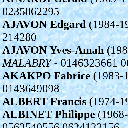
0235862295
AJAVON Edgard
(1984-1
214280
AJAVON Yves-Amah
(198
MALABRY
- 0146323661 
AKAKPO Fabrice
(1983-1
0143649098
ALBERT Francis
(1974-1
ALBINET Philippe
(1968-
0563540556 0624132156