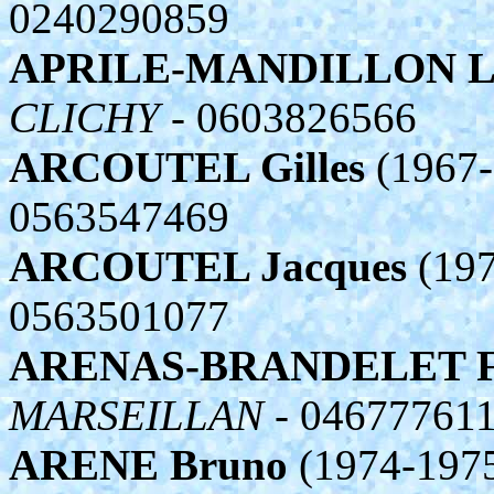
0240290859
APRILE-MANDILLON L
CLICHY
- 0603826566
ARCOUTEL Gilles
(1967-
0563547469
ARCOUTEL Jacques
(197
0563501077
ARENAS-BRANDELET Fr
MARSEILLAN
- 04677761
ARENE Bruno
(1974-1975