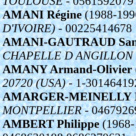
TOULOUSE
- 0561592079
AMANI Régine
(1988-199
D'IVOIRE)
- 00225414678
AMANI-GAUTRAUD San
CHAPELLE D ANGILLON
AMANY Armand-Olivier
20720 (USA)
- 1-30146419
AMARGER-MEINELLY F
MONTPELLIER
- 0467926
AMBERT Philippe
(1968-