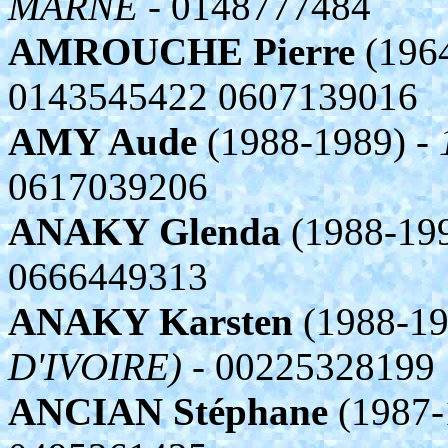
MARNE
- 0148777484
AMROUCHE Pierre
(196
0143545422 0607139016
AMY Aude
(1988-1989) -
0617039206
ANAKY Glenda
(1988-19
0666449313
ANAKY Karsten
(1988-19
D'IVOIRE)
- 00225328199
ANCIAN Stéphane
(1987-