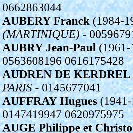
0662863044
AUBERY Franck
(1984-1
(MARTINIQUE)
- 0059679
AUBRY Jean-Paul
(1961-
0563608196 0616175428
AUDREN DE KERDREL 
PARIS
- 0145677041
AUFFRAY Hugues
(1941-
0147419947 0620975975
AUGE Philippe et Christ