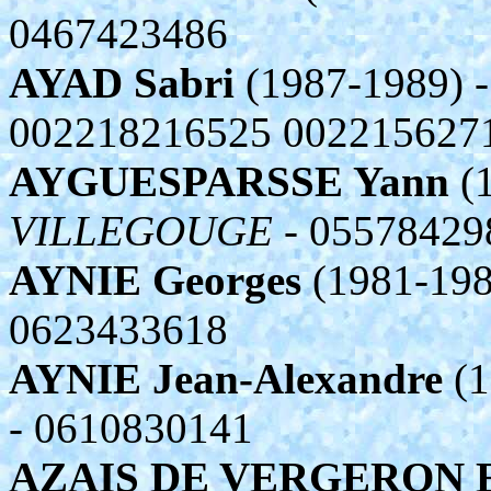
0467423486
AYAD Sabri
(1987-1989) 
002218216525 002215627
AYGUESPARSSE Yann
(1
VILLEGOUGE
- 05578429
AYNIE Georges
(1981-198
0623433618
AYNIE Jean-Alexandre
(1
- 0610830141
AZAIS DE VERGERON E