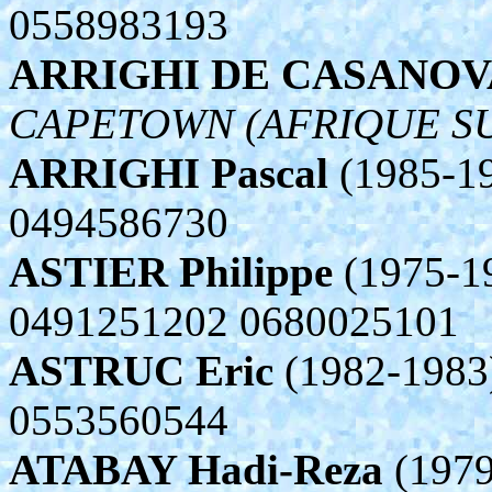
0558983193
ARRIGHI DE CASANOVA 
CAPETOWN (AFRIQUE S
ARRIGHI Pascal
(1985-19
0494586730
ASTIER Philippe
(1975-1
0491251202 0680025101
ASTRUC Eric
(1982-1983
0553560544
ATABAY Hadi-Reza
(1979