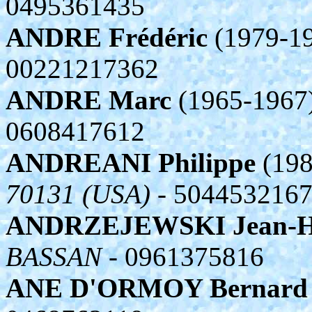
0495361435
ANDRE Frédéric
(1979-19
00221217362
ANDRE Marc
(1965-1967
0608417612
ANDREANI Philippe
(198
70131 (USA)
- 504453216
ANDRZEJEWSKI Jean-H
BASSAN
- 0961375816
ANE D'ORMOY Bernard