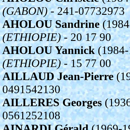
(GABON)
- 241-07732973
AHOLOU Sandrine
(1984
(ETHIOPIE)
- 20 17 90
AHOLOU Yannick
(1984-
(ETHIOPIE)
- 15 77 00
AILLAUD Jean-Pierre
(19
0491542130
AILLERES Georges
(1936
0561252108
AINARDI Gérald
(1969-1