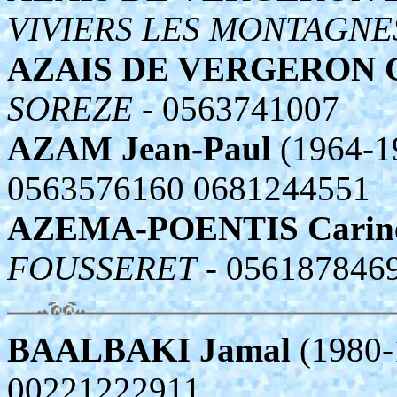
VIVIERS LES MONTAGNE
AZAIS DE VERGERON G
SOREZE
- 0563741007
AZAM Jean-Paul
(1964-1
0563576160 0681244551
AZEMA-POENTIS Carin
FOUSSERET
- 056187846
BAALBAKI Jamal
(1980-
00221222911