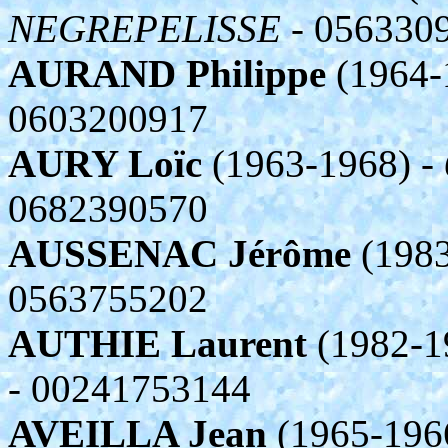
NEGREPELISSE
- 056330
AURAND Philippe
(1964-
0603200917
AURY Loïc
(1963-1968) -
0682390570
AUSSENAC Jérôme
(1983
0563755202
AUTHIE Laurent
(1982-1
- 00241753144
AVEILLA Jean
(1965-196