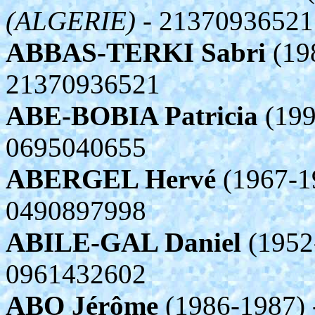
(ALGERIE)
- 21370936521
ABBAS-TERKI Sabri
(19
21370936521
ABE-BOBIA Patricia
(199
0695040655
ABERGEL Hervé
(1967-1
0490897998
ABILE-GAL Daniel
(1952
0961432602
ABO Jérôme
(1986-1987)