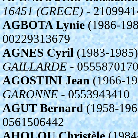
16451 (GRECE)
- 2109941
AGBOTA Lynie
(1986-198
00229313679
AGNES Cyril
(1983-1985)
GAILLARDE
- 055587017
AGOSTINI Jean
(1966-19
GARONNE
- 0553943410
AGUT Bernard
(1958-196
0561506442
AHOLOU Christèle
(1984