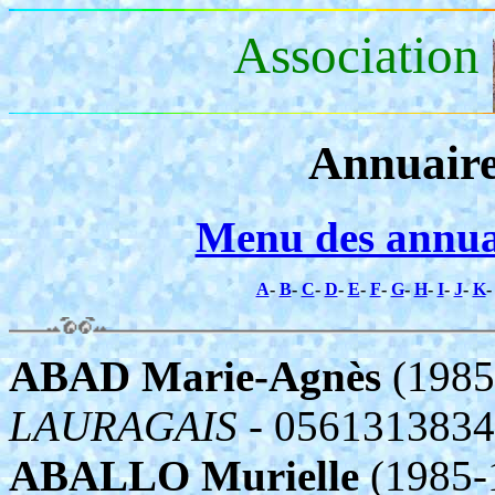
Association
Annuaire
Menu des annua
A
-
B
-
C
-
D
-
E
-
F
-
G
-
H
-
I
-
J
-
K
ABAD Marie-Agnès
(1985
LAURAGAIS
- 0561313834
ABALLO Murielle
(1985-