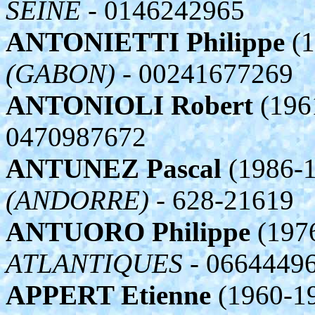
SEINE
- 0146242965
ANTONIETTI Philippe
(1
(GABON)
- 00241677269
ANTONIOLI Robert
(196
0470987672
ANTUNEZ Pascal
(1986-1
(ANDORRE)
- 628-21619
ANTUORO Philippe
(197
ATLANTIQUES
- 0664449
APPERT Etienne
(1960-1