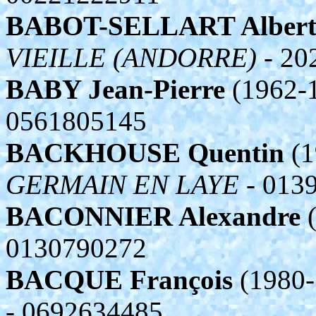
BABOT-SELLART Alber
VIEILLE (ANDORRE)
- 20
BABY Jean-Pierre
(1962-
0561805145
BACKHOUSE Quentin
(1
GERMAIN EN LAYE
- 013
BACONNIER Alexandre
(
0130790272
BACQUE François
(1980-
- 0692634485