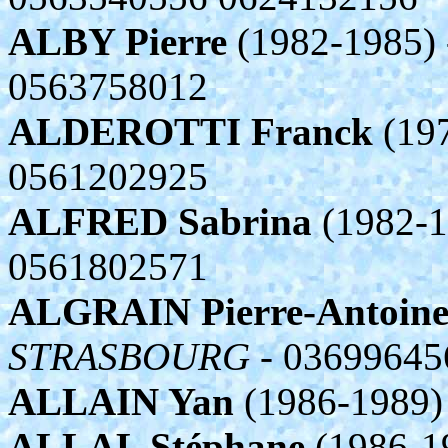
ALBY Pierre
(1982-1985)
0563758012
ALDEROTTI Franck
(197
0561202925
ALFRED Sabrina
(1982-1
0561802571
ALGRAIN Pierre-Antoin
STRASBOURG
- 03699645
ALLAIN Yan
(1986-1989)
ALLAL Stéphane
(1986-1