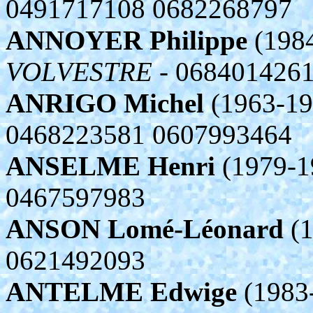
0491717108 0682268797
ANNOYER Philippe
(1984
VOLVESTRE
- 068401426
ANRIGO Michel
(1963-19
0468223581 0607993464
ANSELME Henri
(1979-1
0467597983
ANSON Lomé-Léonard
(1
0621492093
ANTELME Edwige
(1983