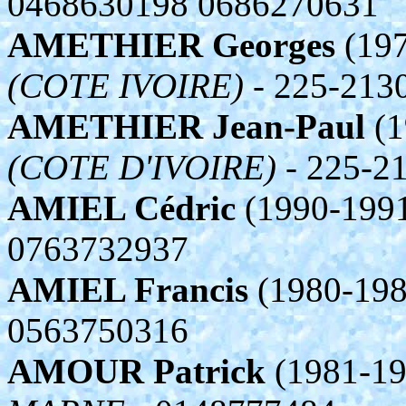
0468630198 0686270631
AMETHIER Georges
(197
(COTE IVOIRE)
- 225-213
AMETHIER Jean-Paul
(1
(COTE D'IVOIRE)
- 225-2
AMIEL Cédric
(1990-1991
0763732937
AMIEL Francis
(1980-198
0563750316
AMOUR Patrick
(1981-19