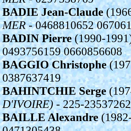
BADIE Jean-Claude
(1966
MER
- 0468810652 06706
BADIN Pierre
(1990-1991
0493756159 0660856608
BAGGIO Christophe
(197
0387637419
BAHINTCHIE Serge
(197
D'IVOIRE)
- 225-23537262
BAILLE Alexandre
(1982-
0471305438