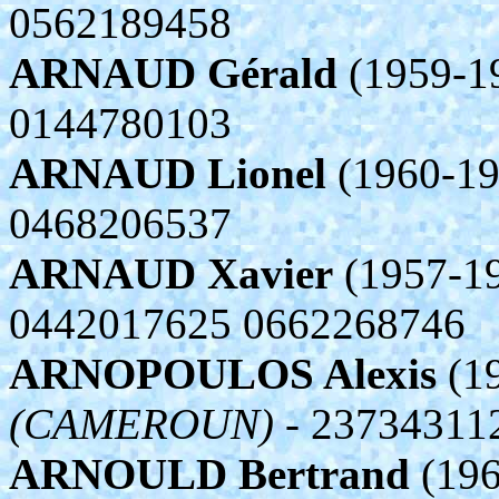
0562189458
ARNAUD Gérald
(1959-1
0144780103
ARNAUD Lionel
(1960-19
0468206537
ARNAUD Xavier
(1957-19
0442017625 0662268746
ARNOPOULOS Alexis
(19
(CAMEROUN)
- 23734311
ARNOULD Bertrand
(196