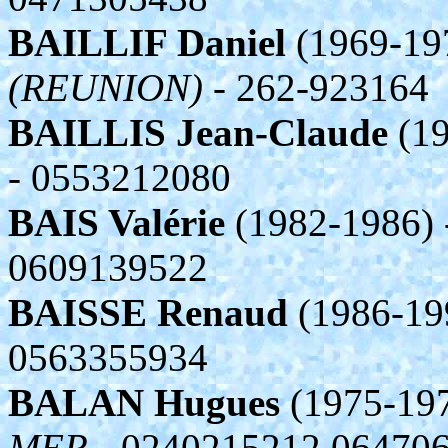
BAILLIF Daniel
(1969-19
(REUNION)
- 262-923164
BAILLIS Jean-Claude
(19
- 0553212080
BAIS Valérie
(1982-1986)
0609139522
BAISSE Renaud
(1986-19
0563355934
BALAN Hugues
(1975-197
MER
- 0240215212 06470