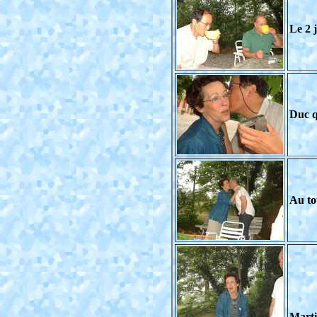
Le 2 j
Duc q
Au to
Mart