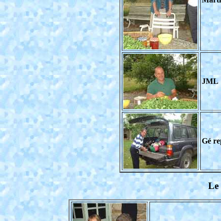
JML
Gé re
Le 