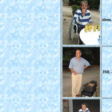
idem,
JML à