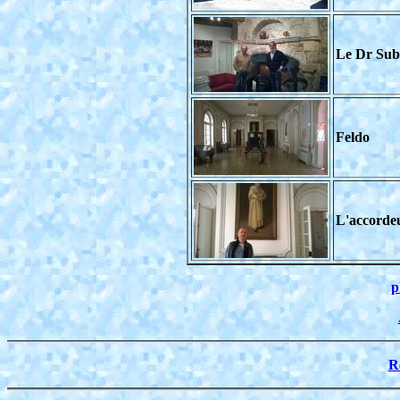
Le Dr Subi
Feldo
L'accorde
p
R