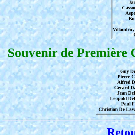
Ja
Cassou
Aspe
Bo
Villaudri
Souvenir de Première 
Guy De
Pierre C
Alfred D
Gérard D
Jean De
Léopold De
Paul F
Christian De Lava
Reto