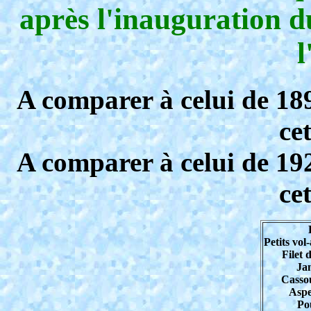
après l'inauguration
l
A comparer à celui de 189
ce
A comparer à celui de 192
ce
Petits vol
Filet 
Ja
Cassou
Aspe
Po