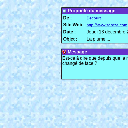
Propriété du message
De :
Decourt
Site Web :
http://www.soreze.com
Date :
Jeudi 13 décembre 
Objet :
La plume ...
Message
Est-ce à dire que depuis que la 
changé de face ?