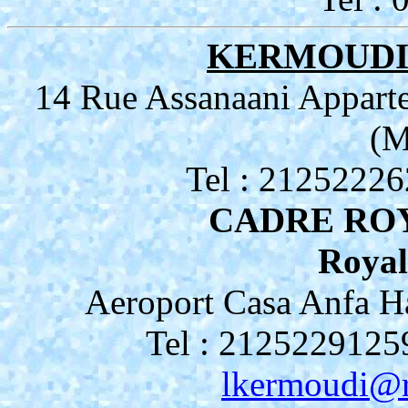
KERMOUDI 
14 Rue Assanaani Appa
(
Tel : 2125222
CADRE RO
Royal
Aeroport Casa Anfa
Tel : 2125229125
lkermoudi@r