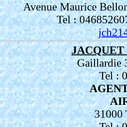
Avenue Maurice Bell
Tel : 04685260
jch21
JACQUET 
Gaillardi
Tel :
AGENT
AI
31000
Tel :