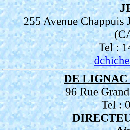
J
255 Avenue Chappui
(C
Tel : 
dchich
DE LIGNAC P
96 Rue Gran
Tel :
DIRECTEU