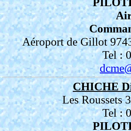
PILOT
Air
Comman
Aéroport de Gillot 
Tel :
dcme@
CHICHE Di
Les Rousset
Tel :
PILOT