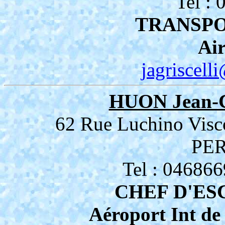
Tel :
TRANSPO
Air
jagriscell
HUON Jean-
62 Rue Luchino Visco
PE
Tel : 04686
CHEF D'ES
Aéroport Int de