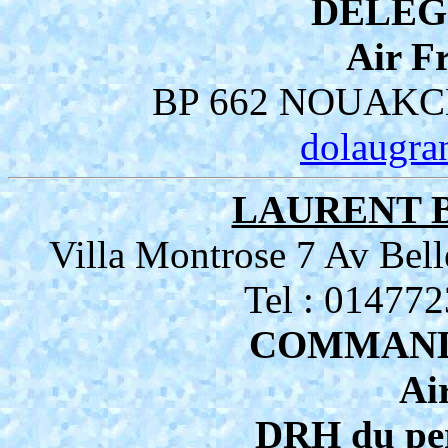
DELEG
Air 
BP 662 NOUAKC
dolaugr
LAURENT B
Villa Montrose 7 Av Be
Tel : 01477
COMMAND
Ai
DRH du per