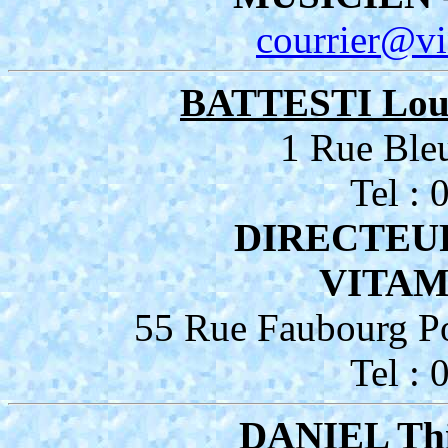
courrier@v
BATTESTI Loui
1 Rue Ble
Tel :
DIRECTEU
VITAMI
55 Rue Faubourg P
Tel :
DANIEL Th