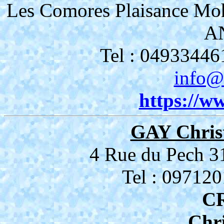
Les Comores Plaisance Mo
A
Tel : 04933446
info@
https://ww
GAY Chris
4 Rue du Pech
Tel : 09712
C
Chr