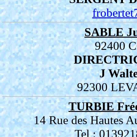
froberte
SABLE Ju
92400 
DIRECTRI
J Walt
92300 LEV
TURBIE Fréd
14 Rue des Hautes
Tel : 01392