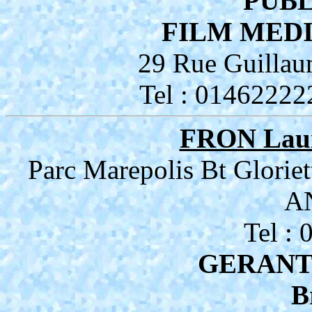
PUBL
FILM MED
29 Rue Guillau
Tel : 01462222
FRON Lau
Parc Marepolis Bt Glorie
A
Tel :
GERANT
B