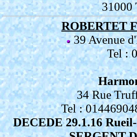
31000
ROBERTET Fr
39 Avenue d
Tel :
Harmoni
34 Rue Truf
Tel : 01446904
DECEDE 29.1.16 Rueil-M
SERGENT D