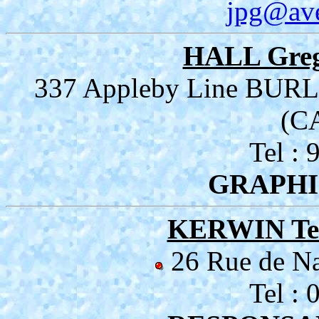
jpg@aven
HALL Gre
337 Appleby Line BU
(C
Tel :
GRAPHI
KERWIN Te
26 Rue de N
Tel :