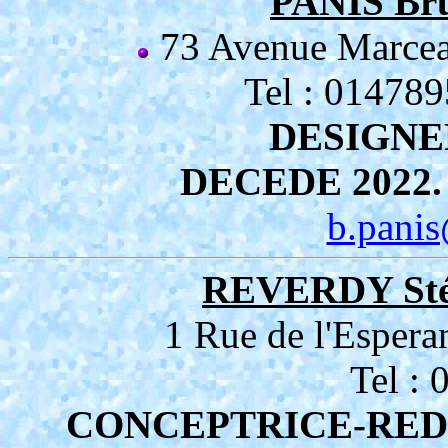
PANIS Br
73 Avenue Marc
Tel : 01478
DESIGNE
DECEDE 2022. N
b.pani
REVERDY Sté
1 Rue de l'Espe
Tel :
CONCEPTRICE-RED