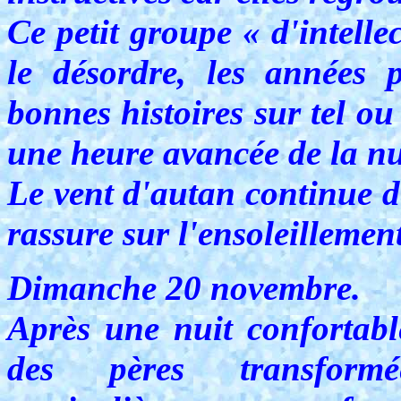
Ce petit groupe « d'intelle
le désordre, les années p
bonnes histoires sur tel ou
une heure avancée de la nu
Le vent d'autan continue d
rassure sur l'ensoleilleme
Dimanche 20 novembre.
Après une nuit confortab
des pères transform