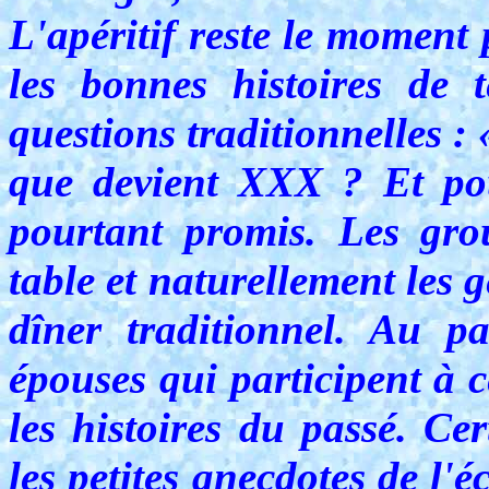
L'apéritif reste le moment 
les bonnes histoires de t
questions traditionnelles : 
que devient XXX ? Et pou
pourtant promis. Les gro
table et naturellement les 
dîner traditionnel. Au pa
épouses qui participent à 
les histoires du passé. Ce
les petites anecdotes de l'é