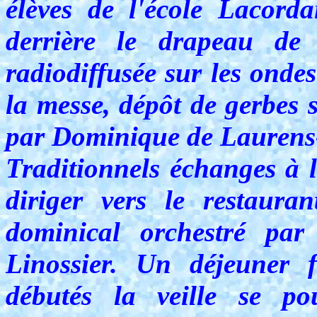
élèves de l'école Lacorda
derrière le drapeau de
radiodiffusée sur les onde
la messe, dépôt de gerbes 
par Dominique de Laurens-
Traditionnels échanges à l
diriger vers le restaura
dominical orchestré par
Linossier. Un déjeuner 
débutés la veille se po