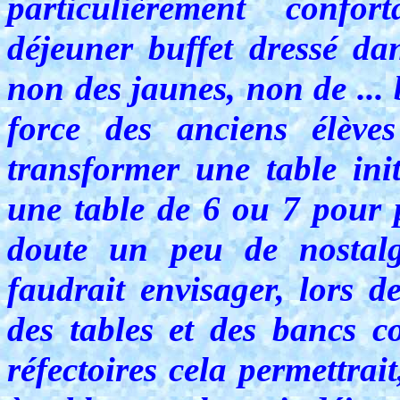
particulièrement confor
déjeuner buffet dressé dan
non des jaunes, non de ... 
force des anciens élève
transformer une table ini
une table de 6 ou 7 pour p
doute un peu de nostalgi
faudrait envisager, lors d
des tables et des bancs c
réfectoires cela permettra