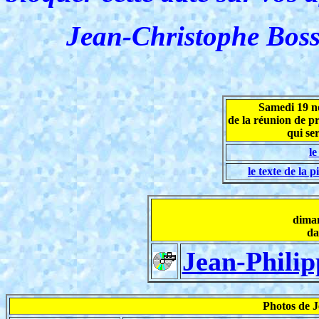
Jean-Christophe Bossu
Samedi 19 n
de la réunion de pr
qui se
l
le texte de la 
dima
da
Jean-Philip
Photos de 