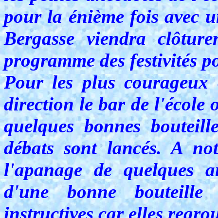
pour la énième fois avec u
Bergasse viendra clôtur
programme des festivités p
Pour les plus courageux o
direction le bar de l'écol
quelques bonnes bouteille
débats sont lancés. A not
l'apanage de quelques a
d'une bonne bouteille
instructives car elles regr