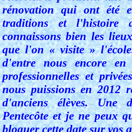
rénovation qui ont été e
traditions et l'histoir
connaissons bien les lieux
que l'on « visite » l'écol
d'entre nous encore en a
professionnelles et privée
nous puissions en 2012 r
d'anciens élèves. Une d
Pentecôte et je ne peux qu
bloquer cette date sur vos 