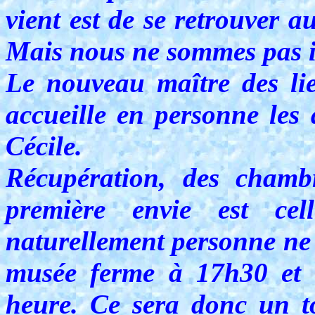
vient est de se retrouver 
Mais nous ne sommes pas ic
Le nouveau maître des lie
accueille en personne les 
Cécile.
Récupération, des chamb
première envie est cel
naturellement personne ne c
musée ferme à 17h30 et i
heure. Ce sera donc un t