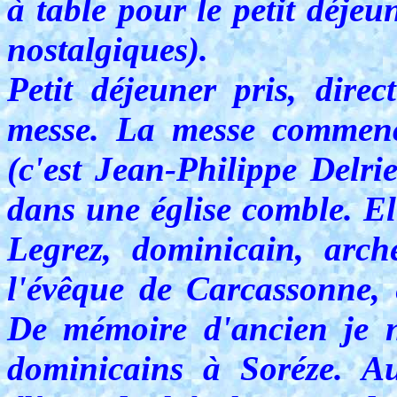
à table pour le petit déjeu
nostalgiques).
Petit déjeuner pris, direc
messe. La messe commenc
(c'est Jean-Philippe Delri
dans une église comble. El
Legrez, dominicain, arch
l'évêque de Carcassonne, 
De mémoire d'ancien je n
dominicains à Soréze. Au