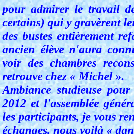
pour admirer le travail d
certains) qui y gravèrent le
des bustes entièrement re
ancien élève n'aura connu
voir des chambres recons
retrouve chez « Michel ».
Ambiance studieuse pour l
2012 et l'assemblée génér
les participants, je vous r
échanges, nous voilà « dans