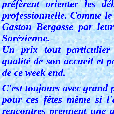
préfèrent orienter les dé
professionnelle. Comme le v
Gaston Bergasse par leur
Sorézienne.
Un prix tout particulier
qualité de son accueil et p
de ce week end.
C'est toujours avec grand 
pour ces fêtes même si l'é
rencontres prennent une a