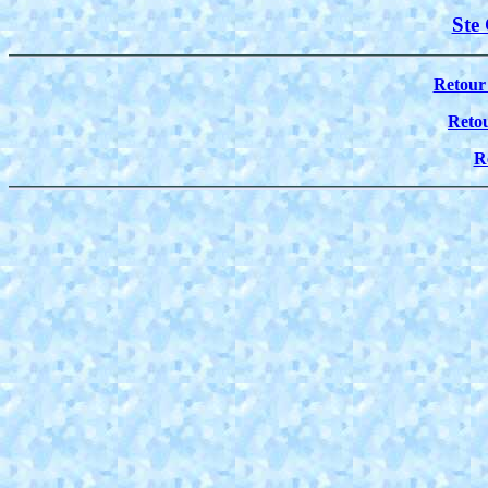
Ste 
Retour 
Retou
R