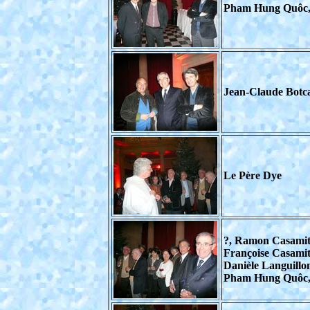
Pham Hung Quôc, M
Jean-Claude Botca
Le Père Dye
?, Ramon Casamitj
Françoise Casamit
Danièle Languillo
Pham Hung Quôc,