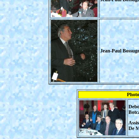
Jean-Paul Bossuge
Photo
Debo
Botc
Assis
De M