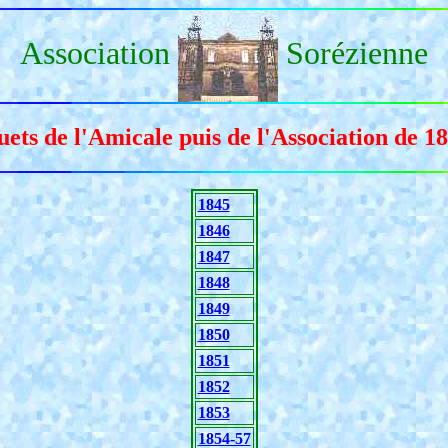
Association
Sorézienne
ets de l'Amicale puis de l'Association de 1
1845
1846
1847
1848
1849
1850
1851
1852
1853
1854-57