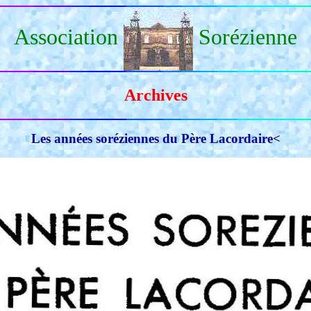
Association
Sorézienne
Archives
Les années soréziennes du Père Lacordaire<