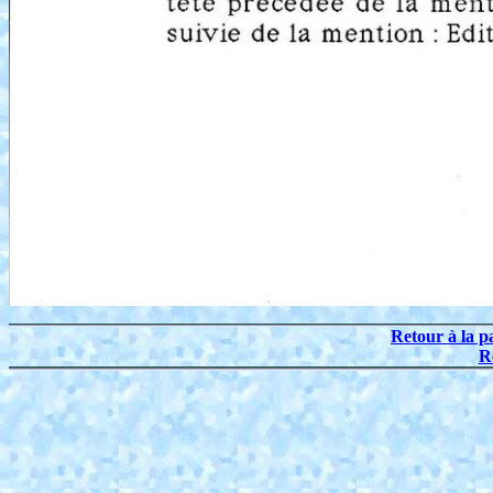
Retour à la p
R