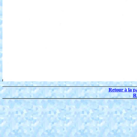
Retour à la p
R