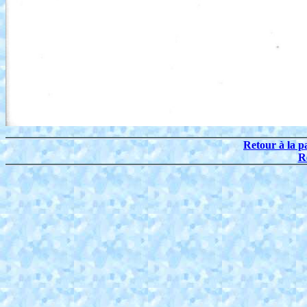
Retour à la p
R