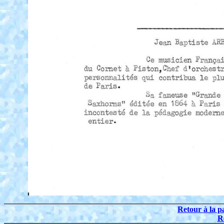
Retour à la p
R