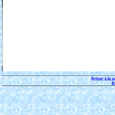
Retour à la p
R