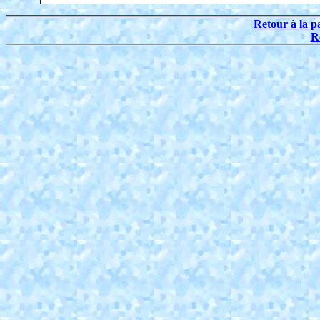
Retour à la p
R