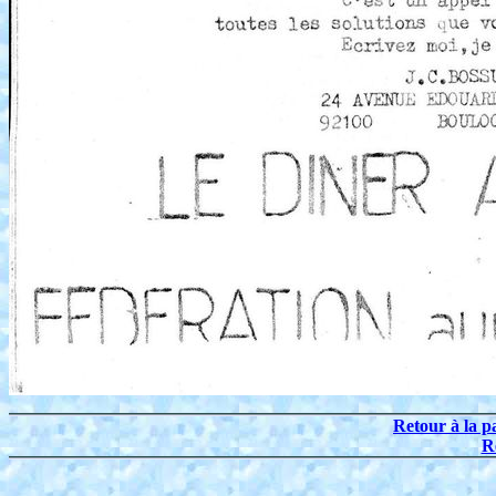
Retour à la p
R