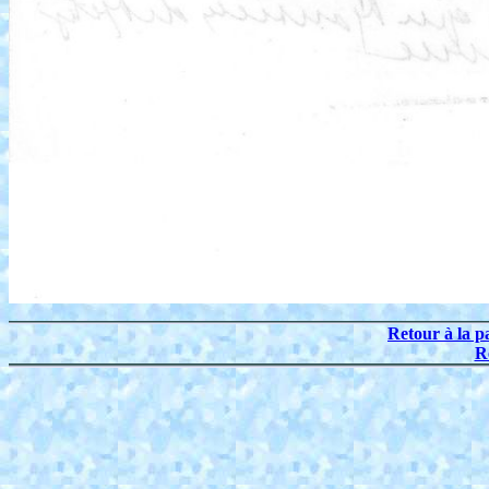
Retour à la p
R