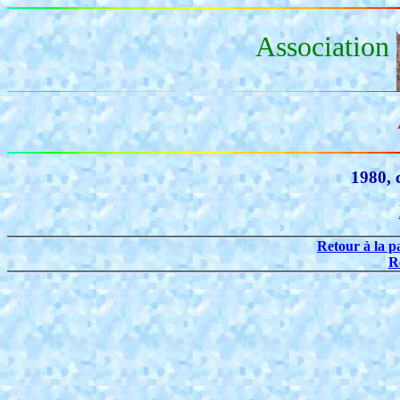
Association
1980, 
Retour à la p
R