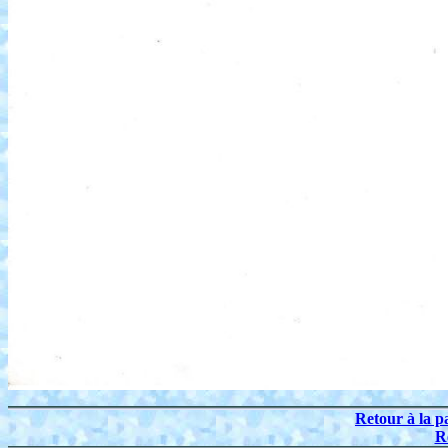
Retour à la p
R