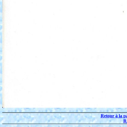
Retour à la p
R