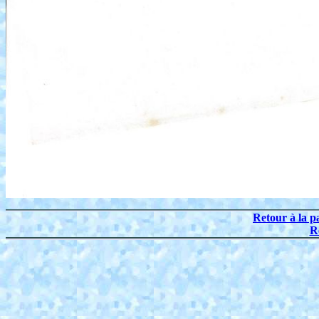
Retour à la p
R