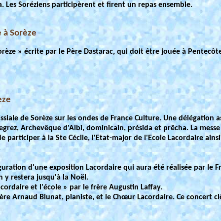
a. Les Soréziens participèrent et firent un repas ensemble.
 à Sorèze
rèze » écrite par le Père Dastarac, qui doit être jouée à Pentecôt
èze
ssiale de Sorèze sur les ondes de France Culture. Une délégation a
Legrez, Archevêque d'Albi, dominicain, présida et prêcha. La messe
e participer à la Ste Cécile, l'Etat-major de l'Ecole Lacordaire ain
.
ation d'une exposition Lacordaire qui aura été réalisée par le Frè
n y restera jusqu'à la Noël.
ordaire et l'école » par le frère Augustin Laffay.
rère Arnaud Blunat, pianiste, et le Chœur Lacordaire. Ce concert cl