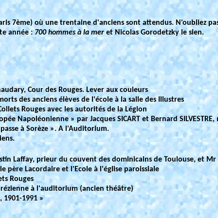
Paris 7ème) où une trentaine d'anciens sont attendus. N'oubliez pa
tte année :
700 hommes à la mer
et Nicolas Gorodetzky le sien.
lnaudary, Cour des Rouges. Lever aux couleurs
s des anciens élèves de l'école à la salle des Illustres
ollets Rouges avec les autorités de la Légion
épopée Napoléonienne » par Jacques SICART et Bernard SILVESTRE
 passe à Sorèze ». A l'Auditorium.
iens.
tin Laffay, prieur du couvent des dominicains de Toulouse, et Mr le
 père Lacordaire et l'Ecole à l'église paroissiale
ets Rouges
rézienne à l'auditorium (ancien théâtre)
e, 1901-1991 »