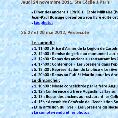
Jeudi 24 novembre 2011, Ste Cécile à Paris
Dîner des anciens à 19h30 à l'Ecole Militaire (
Jean-Paul Bossuge présentera son livre édité ce
Les photos
26,27 et 28 mai 2012, Pentecôte
Le samedi :
1. 11h00 : Prise d'Armes de la Légion de Caste
2. 12h00 : Remise de gerbe au monument aux mort
3. 12h30 : Repas des anciens au restaurant les C
4. 17h00 : Conférence « Les Soréziens dans l'
5. 18h30 : Représentation de la pièce « Le rêve
6. 20h00 : Repas au Pub St Martin pour les Anc
Le dimanche :
1. 10h30 : Messe concélébrée par le frère Augus
2. 12h Conférence du frère Augustin Laffay sur le
3. 13h Repas des anciens au restaurant les Coll
4. 15h : Assemblée Générale de l'Association So
Et la diffusion du livre « Les Soréziens du siècl
Le compte-rendu et les photos