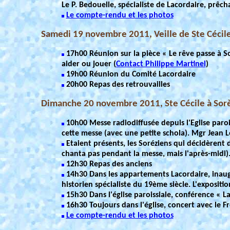
Le P. Bedouelle, spécialiste de Lacordaire, prêch
Le compte-rendu et les photos
Samedi 19 novembre 2011, Veille de Ste Cécile
17h00 Réunion sur la pièce « Le rêve passe à So
aider ou jouer (
Contact Philippe Martinel
)
19h00 Réunion du Comité Lacordaire
20h00 Repas des retrouvailles
Dimanche 20 novembre 2011, Ste Cécile à Sor
10h00 Messe radiodiffusée depuis l'Eglise paroi
cette messe (avec une petite schola). Mgr Jean 
Etaient présents, les Soréziens qui décidèrent d
chanta pas pendant la messe, mais l'après-midi)
12h30 Repas des anciens
14h30 Dans les appartements Lacordaire, inaugur
historien spécialiste du 19ème siècle. L'expositio
15h30 Dans l'église paroissiale, conférence « Lac
16h30 Toujours dans l'église, concert avec le F
Le compte-rendu et les photos