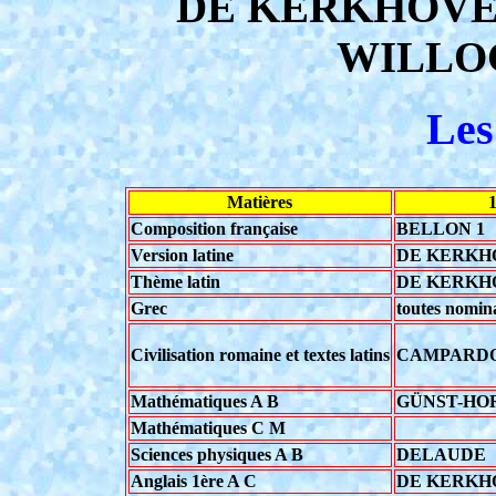
DE KERKHOVE 
WILLOC
Les
Matières
1
Composition française
BELLON 1
Version latine
DE KERKH
Thème latin
DE KERKH
Grec
toutes nomina
Civilisation romaine et textes latins
CAMPARD
Mathématiques A B
GÜNST-HO
Mathématiques C M
Sciences physiques A B
DELAUDE
Anglais 1ère A C
DE KERKH