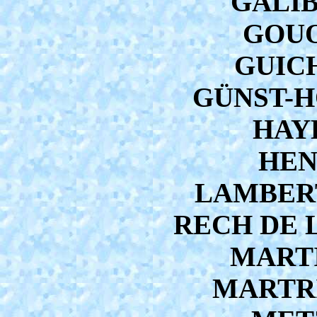
GALIB
GOUO
GUICH
GÜNST-HO
HAYE
HEN
LAMBERT 
RECH DE L
MARTI
MARTRIL